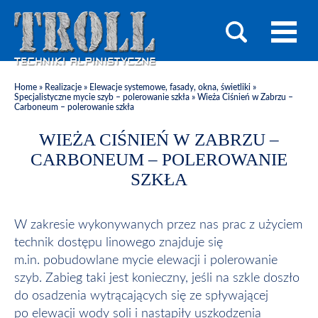
Home
»
Realizacje
»
Elewacje systemowe, fasady, okna, świetliki
»
Specjalistyczne mycie szyb – polerowanie szkła
»
Wieża Ciśnień w Zabrzu –
Carboneum – polerowanie szkła
WIEŻA CIŚNIEŃ W ZABRZU –
CARBONEUM – POLEROWANIE
SZKŁA
W zakresie wykonywanych przez nas prac z użyciem
technik dostępu linowego znajduje się
m.in. pobudowlane mycie elewacji i polerowanie
szyb. Zabieg taki jest konieczny, jeśli na szkle doszło
do osadzenia wytrącających się ze spływającej
po elewacji wody soli i nastąpiły uszkodzenia