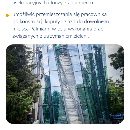
asekuracyjnych i lonży z absorberem;
umożliwić przemieszczania się pracownika
po konstrukcji kopuły i zjazd do dowolnego
miejsca Palmiarni w celu wykonania prac
związanych z utrzymaniem zieleni.