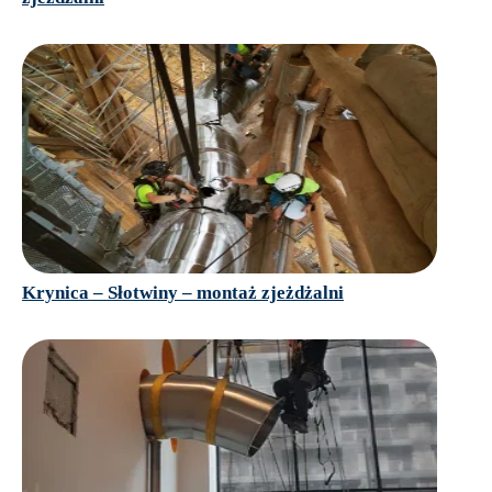
Krynica – Słotwiny – montaż zjeżdżalni