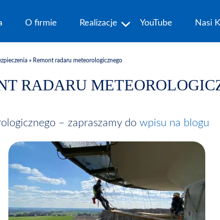
a
O firmie
Realizacje
YouTube
Nasi K
ezpieczenia
»
Remont radaru meteorologicznego
NT RADARU METEOROLOGIC
rologicznego – zapraszamy do
wpisu na blogu