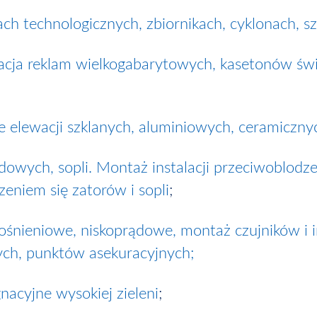
ch technologicznych, zbiornikach, cyklonach, s
cja reklam wielkogabarytowych, kasetonów świe
ie elewacji szklanych, aluminiowych, ceramiczn
dowych, sopli. Montaż instalacji przeciwoblo
eniem się zatorów i sopli
;
łośnieniowe, niskoprądowe, montaż czujników i in
ych, punktów asekuracyjnych;
nacyjne wysokiej zieleni
;