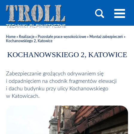
Home
»
Realizacje
»
Pozostałe prace wysokościowe
»
Montaż zabezpieczeń
»
Kochanowskiego 2, Katowice
KOCHANOWSKIEGO 2, KATOWICE
Zabezpieczanie grożących odrywaniem się
i odpadnięciem na chodnik fragmentów elewacji
i dachu budynku przy ulicy Kochanowskiego
w Katowicach.